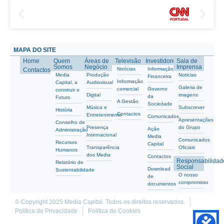
MAPA DO SITE
Home
Quem
Áreas de
Televisão
Investidores
Sala de
Somos
Negócio
Imprensa
Notícias
Informação
Contactos
Media
Produção
Noticias
Financeira
Informação
Capital, a
Audiovisual
Galeria de
comercial
Governo
construir o
Digital
imagens
da
Futuro
A Gestão
Sociedade
Música e
Subscrever
História
Contactos
Entretenimento
Comunicados
Apresentações
Conselho de
Presença
do Grupo
Ação
Administração
Internacional
Media
Comunicados
Recursos
Capital
Transparência
Oficiais
Humanos
dos Media
Contactos
Responsabilidad
Relatório de
Social
Download
Sustentabilidade
O nosso
de
compromisso
documentos
© Copyright 2025 Media Capital. Todos os direitos reservados.
Política de Privacidade
Política de Cookies