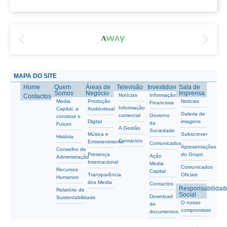
MAPA DO SITE
Home
Quem
Áreas de
Televisão
Investidores
Sala de
Somos
Negócio
Imprensa
Notícias
Informação
Contactos
Media
Produção
Noticias
Financeira
Informação
Capital, a
Audiovisual
Galeria de
comercial
Governo
construir o
Digital
imagens
da
Futuro
A Gestão
Sociedade
Música e
Subscrever
História
Contactos
Entretenimento
Comunicados
Apresentações
Conselho de
Presença
do Grupo
Ação
Administração
Internacional
Media
Comunicados
Recursos
Capital
Transparência
Oficiais
Humanos
dos Media
Contactos
Responsabilidad
Relatório de
Social
Download
Sustentabilidade
O nosso
de
compromisso
documentos