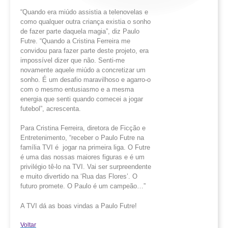
“Quando era miúdo assistia a telenovelas e
como qualquer outra criança existia o sonho
de fazer parte daquela magia”, diz Paulo
Futre. “Quando a Cristina Ferreira me
convidou para fazer parte deste projeto, era
impossível dizer que não. Senti-me
novamente aquele miúdo a concretizar um
sonho. É um desafio maravilhoso e agarro-o
com o mesmo entusiasmo e a mesma
energia que senti quando comecei a jogar
futebol”, acrescenta.
Para Cristina Ferreira, diretora de Ficção e
Entretenimento, “receber o Paulo Futre na
família TVI é jogar na primeira liga. O Futre
é uma das nossas maiores figuras e é um
privilégio tê-lo na TVI. Vai ser surpreendente
e muito divertido na ‘Rua das Flores’. O
futuro promete. O Paulo é um campeão…”
A TVI dá as boas vindas a Paulo Futre!
Voltar