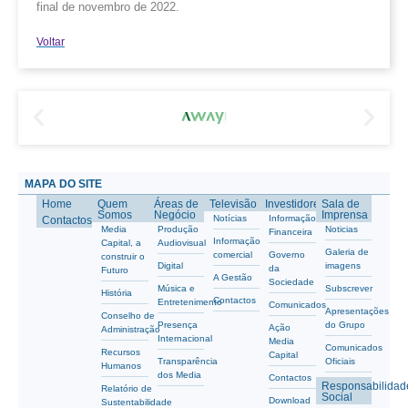
final de novembro de 2022.
Voltar
MAPA DO SITE
Home
Quem
Áreas de
Televisão
Investidores
Sala de
Somos
Negócio
Imprensa
Notícias
Informação
Contactos
Media
Produção
Noticias
Financeira
Informação
Capital, a
Audiovisual
Galeria de
comercial
Governo
construir o
Digital
imagens
da
Futuro
A Gestão
Sociedade
Música e
Subscrever
História
Contactos
Entretenimento
Comunicados
Apresentações
Conselho de
Presença
do Grupo
Ação
Administração
Internacional
Media
Comunicados
Recursos
Capital
Transparência
Oficiais
Humanos
dos Media
Contactos
Responsabilidad
Relatório de
Social
Download
Sustentabilidade