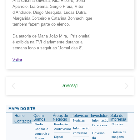
Ana Cristina Oliveira, Rita Ribeiro, Sofia
Aparício, Lia Gama, Sérgio Praia, Vítor
d’Andrade, Diogo Mesquita, Lucas Dutra,
Margarida Corceiro e Catarina Bonnachi que
também fazem parte do elenco.
Da autoria de Maria João Mira, ‘Prisioneira’
é exibida na TVI diariamente durante a
semana logo a seguir ao ‘Jornal das 8’.
Voltar
MAPA DO SITE
Home
Quem
Áreas de
Televisão
Investidores
Sala de
Somos
Negócio
Imprensa
Notícias
Informação
Contactos
Media
Produção
Noticias
Financeira
Informação
Capital, a
Audiovisual
Galeria de
comercial
Governo
construir o
Digital
imagens
da
Futuro