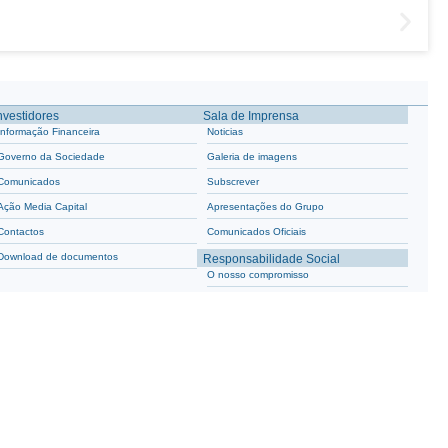
nvestidores
Sala de Imprensa
Informação Financeira
Noticias
Governo da Sociedade
Galeria de imagens
Comunicados
Subscrever
Ação Media Capital
Apresentações do Grupo
Contactos
Comunicados Oficiais
Download de documentos
Responsabilidade Social
O nosso compromisso