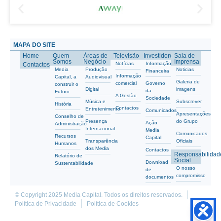
MAPA DO SITE
Home
Quem
Áreas de
Televisão
Investidores
Sala de
Somos
Negócio
Imprensa
Notícias
Informação
Contactos
Media
Produção
Noticias
Financeira
Informação
Capital, a
Audiovisual
Galeria de
comercial
Governo
construir o
Digital
imagens
da
Futuro
A Gestão
Sociedade
Música e
Subscrever
História
Contactos
Entretenimento
Comunicados
Apresentações
Conselho de
Presença
do Grupo
Ação
Administração
Internacional
Media
Comunicados
Recursos
Capital
Transparência
Oficiais
Humanos
dos Media
Contactos
Responsabilidad
Relatório de
Social
Download
Sustentabilidade
O nosso
de
compromisso
documentos
© Copyright 2025 Media Capital. Todos os direitos reservados.
Política de Privacidade
Política de Cookies