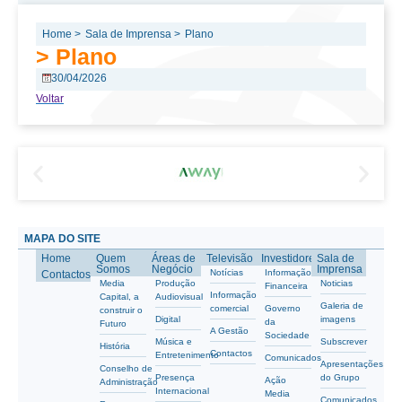
Home >
Sala de Imprensa >
Plano
> Plano
30/04/2026
Voltar
MAPA DO SITE
Home
Quem
Áreas de
Televisão
Investidores
Sala de
Somos
Negócio
Imprensa
Notícias
Informação
Contactos
Media
Produção
Noticias
Financeira
Informação
Capital, a
Audiovisual
Galeria de
comercial
Governo
construir o
Digital
imagens
da
Futuro
A Gestão
Sociedade
Música e
Subscrever
História
Contactos
Entretenimento
Comunicados
Apresentações
Conselho de
Presença
do Grupo
Ação
Administração
Internacional
Media
Comunicados