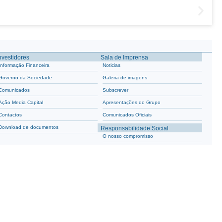
nvestidores
Sala de Imprensa
Informação Financeira
Noticias
Governo da Sociedade
Galeria de imagens
Comunicados
Subscrever
Ação Media Capital
Apresentações do Grupo
Contactos
Comunicados Oficiais
Download de documentos
Responsabilidade Social
O nosso compromisso