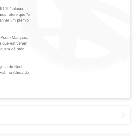
ID-19”colocou a
os refere que “é
Ganhar um prémio
 Pedro Marques.
e que estiveram
e quem dá tudo
goria de Best
al, na África do