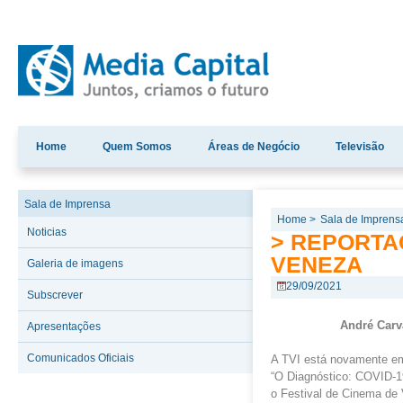
Home
Quem Somos
Áreas de Negócio
Televisão
Sala de Imprensa
Home >
Sala de Imprens
Noticias
> REPORTA
VENEZA
Galeria de imagens
29/09/2021
Subscrever
André Carv
Apresentações
Comunicados Oficiais
A TVI está novamente em 
“O Diagnóstico: COVID-1
o Festival de Cinema de 