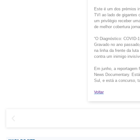
Este é um dos prémios in
TVI ao lado de gigantes 
um privilégio receber um
de melhor cobertura jorna
“O Diagnóstico: COVID-1
Gravado no ano passado, 
na linha da frente da lu
contra um inimigo invisív
Em junho, a reportagem f
News Documentary. Está 
Sul, e está a concurso, 
Voltar