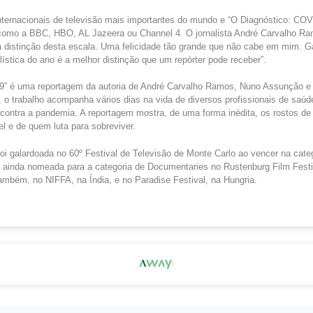
ternacionais de televisão mais importantes do mundo e “O Diagnóstico: COV
como a BBC, HBO, AL Jazeera ou Channel 4. O jornalista André Carvalho Ram
a distinção desta escala. Uma felicidade tão grande que não cabe em mim. 
lística do ano é a melhor distinção que um repórter pode receber”.
9” é uma reportagem da autoria de André Carvalho Ramos, Nuno Assunção e
o trabalho acompanha vários dias na vida de diversos profissionais de saúd
ta contra a pandemia. A reportagem mostra, de uma forma inédita, os rostos d
el e de quem luta para sobreviver.
oi galardoada no 60º Festival de Televisão de Monte Carlo ao vencer na cate
ainda nomeada para a categoria de Documentaries no Rustenburg Film Festiv
também, no NIFFA, na Índia, e no Paradise Festival, na Hungria.