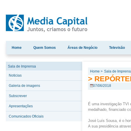
Home
Quem Somos
Áreas de Negócio
Televisão
Sala de Imprensa
Home >
Sala de Imprens
Noticias
> REPÓRTER
Galeria de imagens
07/06/2018
Subscrever
É uma investigação TVI 
Apresentações
medalhado, financiado co
Comunicados Oficiais
José Luís Sousa, é o hom
A sua presidência atraves