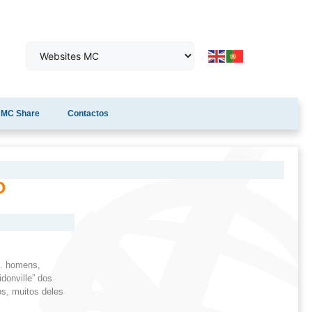
MC Share
Contactos
O
o… homens,
donville” dos
os, muitos deles