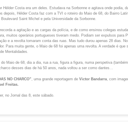
 Hélder Costa era um deles. Estudava na Sorbonne e agitava onde podia, da
s depois, Hélder Costa faz com a TVI o roteiro do Maio de 68, do Bairro Lati
o Boulevard Saint Michel e pela Universidade da Sorbonne.
 recorda a agitação e as cargas da polícia, e de como ensinou colegas estuda
tura, muitos operários portugueses tiveram medo. Podiam ser expulsos para P
ação e a revolta tomaram conta das ruas. Mas tudo durou apenas 28 dias. No 
or. Para muita gente, o Maio de 68 foi apenas uma revolta. A verdade é que 
de Mentalidades.
a do Maio de 68, dia a dia, rua a rua, figura a figura, numa perspetiva (també
charco desses dias de há 50 anos, nada voltou a ser como dantes…
ADAS NO CHARCO”
, uma grande reportagem de
Victor Bandarra
, com imag
el Freitas.
er, no Jornal das 8, este sábado.