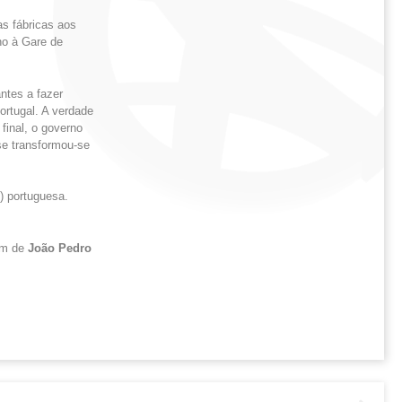
s fábricas aos
no à Gare de
ntes a fazer
ortugal. A verdade
final, o governo
se transformou-se
m) portuguesa.
em de
João Pedro