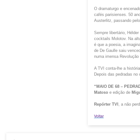
O dramaturgo e encenador
cafés parisienses. 50 ano
Austerlitz, passando pel
Sempre libertário, Hélder
cocktails Molotov. Na al
é que a poesia, a imagin
de De Gaulle saiu venced
numa imensa Revolução 
A TVI conta-lhe a históri
Depois das pedradas no 
“MAIO DE 68 – PEDR
Matoso
e edição de
Migu
Repórter TVI
, a não perd
Voltar