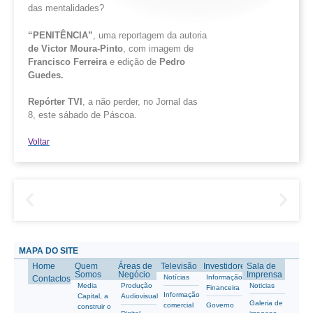
das mentalidades?
“PENITÊNCIA”
, uma reportagem da autoria
de Victor Moura-Pinto
, com imagem de
Francisco Ferreira
e edição de
Pedro
Guedes.
Repórter TVI
, a não perder, no Jornal das
8, este sábado de Páscoa.
Voltar
MAPA DO SITE
Home
Quem
Áreas de
Televisão
Investidores
Sala de
Somos
Negócio
Imprensa
Notícias
Informação
Contactos
Media
Produção
Noticias
Financeira
Informação
Capital, a
Audiovisual
Galeria de
comercial
Governo
construir o