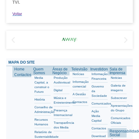
TVI.
Voltar
MAPA DO SITE
Home
Quem
Áreas de
Televisão
Investidores
Sala de
Somos
Negócio
Imprensa
Notícias
Informação
Contactos
Media
Produção
Noticias
Financeira
Informação
Capital, a
Audiovisual
Galeria de
comercial
Governo
construir o
Digital
imagens
da
Futuro
A Gestão
Sociedade
Música e
Subscrever
História
Contactos
Entretenimento
Comunicados
Apresentações
Conselho de
Presença
do Grupo
Ação
Administração
Internacional
Media
Comunicados
Recursos
Capital
Transparência
Oficiais
Humanos
dos Media
Contactos
Responsabilidad
Relatório de
Social
Download
Sustentabilidade