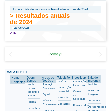
Home >
Sala de Imprensa >
Resultados anuais de 2024
> Resultados anuais
de 2024
28/05/2025
Voltar
MAPA DO SITE
Home
Quem
Áreas de
Televisão
Investidores
Sala de
Somos
Negócio
Imprensa
Notícias
Informação
Contactos
Media
Produção
Noticias
Financeira
Informação
Capital, a
Audiovisual
Galeria de
comercial
Governo
construir o
Digital
imagens
da
Futuro
A Gestão
Sociedade
Música e
Subscrever
História
Contactos
Entretenimento
Comunicados
Apresentações
Conselho de
Presença
do Grupo