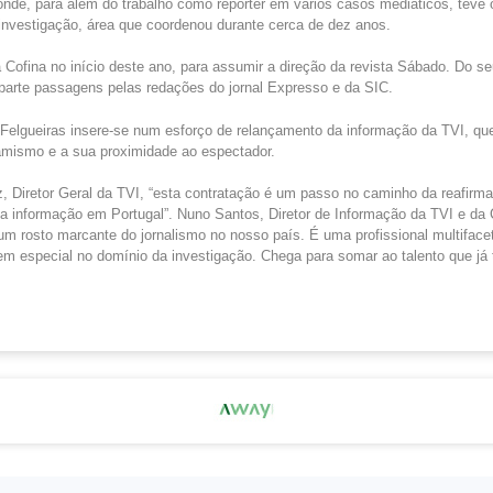
de, para além do trabalho como repórter em vários casos mediáticos, teve 
 investigação, área que coordenou durante cerca de dez anos.
 Cofina no início deste ano, para assumir a direção da revista Sábado. Do s
 parte passagens pelas redações do jornal Expresso e da SIC.
Felgueiras insere-se num esforço de relançamento da informação da TVI, que 
amismo e a sua proximidade ao espectador.
 Diretor Geral da TVI, “esta contratação é um passo no caminho da reafirma
a informação em Portugal”. Nuno Santos, Diretor de Informação da TVI e da
um rosto marcante do jornalismo no nosso país. É uma profissional multiface
 em especial no domínio da investigação. Chega para somar ao talento que j