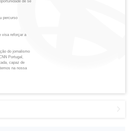
oportunidade de se
eu percurso
visa reforçar a
ção do jornalismo
 CNN Portugal,
tada, capaz de
á temos na nossa