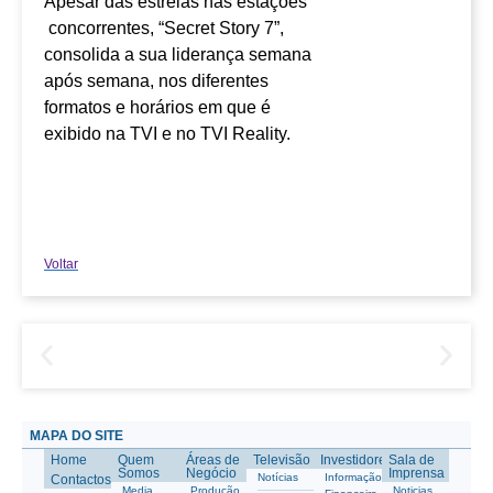
Apesar das estreias nas estações
concorrentes, “Secret Story 7”,
consolida a sua liderança semana
após semana, nos diferentes
formatos e horários em que é
exibido na TVI e no TVI Reality.
Voltar
MAPA DO SITE
Home
Quem
Áreas de
Televisão
Investidores
Sala de
Somos
Negócio
Imprensa
Notícias
Informação
Contactos
Media
Produção
Noticias