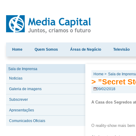
Home
Quem Somos
Áreas de Negócio
Televisão
Sala de Imprensa
Home >
Sala de Imprens
Noticias
> ‪”Secret St
Galeria de imagens
09/02/2018
Subscrever
A Casa dos Segredos at
Apresentações
Comunicados Oficiais
O reality-show mais bem 