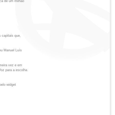
rca de um milhão
 capitais que,
eu Manuel Luís
imeira vez e em
Voz para a escolha
pelo widget