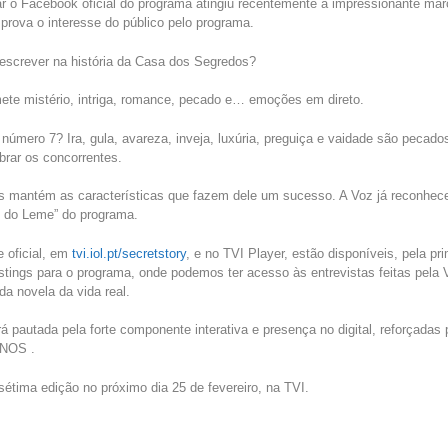
o ar o Facebook oficial do programa atingiu recentemente a impressionante ma
prova o interesse do público pelo programa.
escrever na história da Casa dos Segredos?
ete mistério, intriga, romance, pecado e… emoções em direto.
úmero 7? Ira, gula, avareza, inveja, luxúria, preguiça e vaidade são pecados
rar os concorrentes.
s mantém as características que fazem dele um sucesso. A Voz já reconhec
do Leme” do programa.
e oficial, em
tvi.iol.pt/secretstory
, e no TVI Player, estão disponíveis, pela pr
stings para o programa, onde podemos ter acesso às entrevistas feitas pela 
da novela da vida real.
 pautada pela forte componente interativa e presença no digital, reforçadas 
 NOS .
étima edição no próximo dia 25 de fevereiro, na TVI.