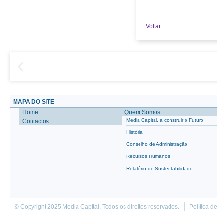
Voltar
MAPA DO SITE
Home
Quem Somos
Media Capital, a construir o Futuro
Contactos
História
Conselho de Administração
Recursos Humanos
Relatório de Sustentabilidade
© Copyright 2025 Media Capital. Todos os direitos reservados.
Política d