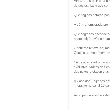
‪Ainda antes de ir para 
de gostos, facto que com
Que páginas estarão por 
A sétima temporada prom
Que segredos esconde o n
nesta edição, vão assomb
O formato renova-se, ma
Goucha, como o “homem 
Numa ação inédita no sit
exclusivo, vídeos dos ca
dos novos protagonistas 
A Casa dos Segredos será
interativo no canal 18 da
Acompanhe a estreia da s