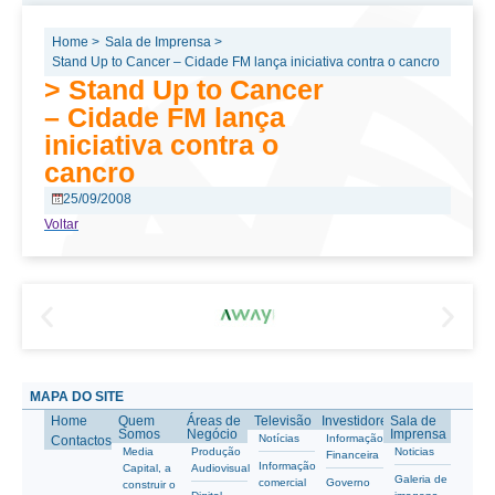
Home >
Sala de Imprensa >
Stand Up to Cancer – Cidade FM lança iniciativa contra o cancro
> Stand Up to Cancer
– Cidade FM lança
iniciativa contra o
cancro
25/09/2008
Voltar
MAPA DO SITE
Home
Quem
Áreas de
Televisão
Investidores
Sala de
Somos
Negócio
Imprensa
Notícias
Informação
Contactos
Media
Produção
Noticias
Financeira
Informação
Capital, a
Audiovisual
Galeria de
comercial
Governo
construir o