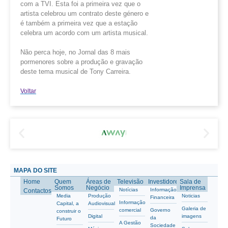
com a TVI. Esta foi a primeira vez que o
artista celebrou um contrato deste género e
é também a primeira vez que a estação
celebra um acordo com um artista musical.
Não perca hoje, no Jornal das 8 mais
pormenores sobre a produção e gravação
deste tema musical de Tony Carreira.
Voltar
MAPA DO SITE
Home
Quem
Áreas de
Televisão
Investidores
Sala de
Somos
Negócio
Imprensa
Notícias
Informação
Contactos
Media
Produção
Noticias
Financeira
Informação
Capital, a
Audiovisual
Galeria de
comercial
Governo
construir o
Digital
imagens
da
Futuro
A Gestão
Sociedade