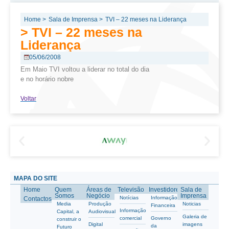
Home >
Sala de Imprensa >
TVI – 22 meses na Liderança
> TVI – 22 meses na
Liderança
05/06/2008
Em Maio TVI voltou a liderar no total do dia
e no horário nobre
Voltar
MAPA DO SITE
Home
Quem
Áreas de
Televisão
Investidores
Sala de
Somos
Negócio
Imprensa
Notícias
Informação
Contactos
Media
Produção
Noticias
Financeira
Informação
Capital, a
Audiovisual
Galeria de
comercial
Governo
construir o
Digital
imagens
da
Futuro