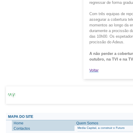
regressar de forma gradu
Com três equipas de repo
assegurar a cobertura tel
momentos ao longo da em
duramente a procissão da
das 10h00. Os espetadore
procissão do Adeus.
A não perder a cobertur
outubro, na TVI e na TV
Voltar
MAPA DO SITE
Home
Quem Somos
Media Capital, a construir o Futuro
Contactos