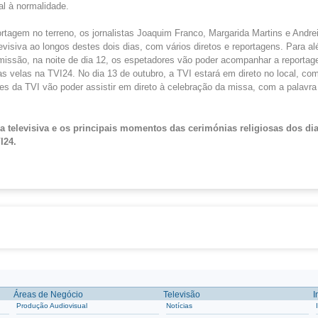
al à normalidade.
rtagem no terreno, os jornalistas Joaquim Franco, Margarida Martins e Andre
evisiva ao longos destes dois dias, com vários diretos e reportagens. Para a
issão, na noite de dia 12, os espetadores vão poder acompanhar a reportag
s velas na TVI24. No dia 13 de outubro, a TVI estará em direto no local, com
s da TVI vão poder assistir em direto à celebração da missa, com a palavra
a televisiva e os principais momentos das cerimónias religiosas dos dia
I24
.
Áreas de Negócio
Televisão
I
Produção Audiovisual
Notícias