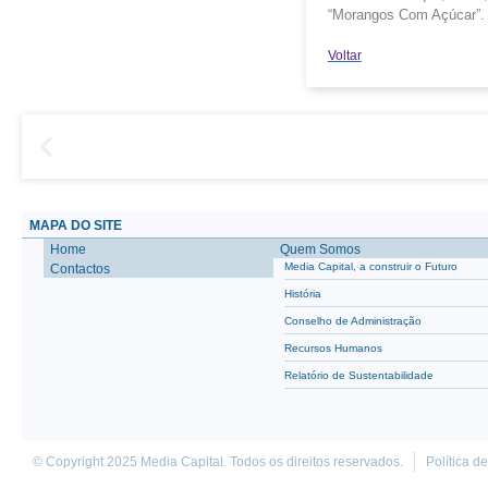
“Morangos Com Açúcar”.
Voltar
MAPA DO SITE
Home
Quem Somos
Media Capital, a construir o Futuro
Contactos
História
Conselho de Administração
Recursos Humanos
Relatório de Sustentabilidade
© Copyright 2025 Media Capital. Todos os direitos reservados.
Política d