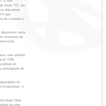
VI. O mês
 de Verão TVI”, em
os utilizadores.
 TVI que
smo de conhecer o
 disponíveis nesta
ores momentos da
mero muito
iciosa, mas também
al do “CNN
ra debate do
 a antecipação da
 aguardados do
or lá passaram, o
psicóloga Tânia
reboot da série