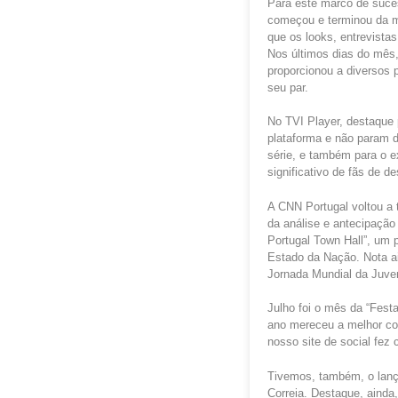
Para este marco de suces
começou e terminou da me
que os looks, entrevista
Nos últimos dias do mês,
proporcionou a diversos
seu par.
No TVI Player, destaque 
plataforma e não param 
série, e também para o 
significativo de fãs de d
A CNN Portugal voltou a 
da análise e antecipaçã
Portugal Town Hall”, um p
Estado da Nação. Nota a
Jornada Mundial da Juven
Julho foi o mês da “Fest
ano mereceu a melhor cob
nosso site de social fez
Tivemos, também, o lanç
Correia. Destaque, ainda