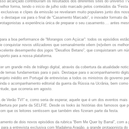
so alcançado contribuíram os resultados dos diferentes sites do universo T
lhor forma, tendo o início de julho sido marcado pelos conteúdos da “Festa
s exclusivas e clipes da emissão se revelaram muito populares junto dos noss
 o destaque vai para o final de “Casamento Marcado”, o inovador formato da
 protagonistas a experiência única de preparar o seu casamento…. antes me
para a boa performance de “Morangos com Açúcar”: todos os episódios estão
de conquistar novos utilizadores que semanalmente vêem (re)vêem os melh
excelente desempenho dos jogos “Desafios Betano”, que conquistaram um nú
esporto para a nossa plataforma.
ter um grande mês de tráfego digital, através da cobertura da atualidade not
o de temas fundamentais para o país. Destaque para o acompanhamento digit
rojeto inédito em Portugal de entrevistas a todos os ministros do governo pa
inda o acompanhamento editorial da guerra da Rússia na Ucrânia, bem como
tude, que ocorreria em agosto.
a de Verão TVI” e, como seria de esperar, aquele que é um dos eventos mais
ertura por parte da SELFIE. Desde os looks às histórias dos famosos que p
 com que os leitores sentissem que também eles fizeram parte da festa.
amento de dois novos episódios da rubrica “Bem Me Quer by Barral”, com a 
, para a entrevista exclusiva com Madalena Aragão, a grande protagonista do 