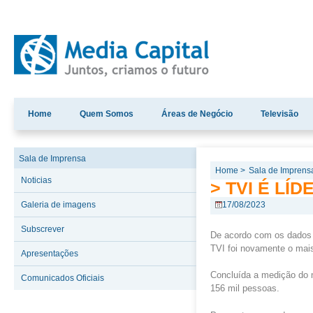
Home
Quem Somos
Áreas de Negócio
Televisão
Sala de Imprensa
Home >
Sala de Imprens
Noticias
> TVI É LÍ
Galeria de imagens
17/08/2023
Subscrever
De acordo com os dados d
TVI foi novamente o mais
Apresentações
Concluída a medição do m
Comunicados Oficiais
156 mil pessoas.