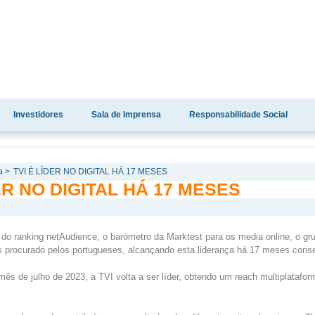
Investidores
Sala de Imprensa
Responsabilidade Social
a >
TVI É LÍDER NO DIGITAL HÁ 17 MESES
DER NO DIGITAL HÁ 17 MESES
o ranking netAudience, o barómetro da Marktest para os media online, o gru
 procurado pelos portugueses, alcançando esta liderança há 17 meses conse
ês de julho de 2023, a TVI volta a ser líder, obtendo um reach multiplatafor