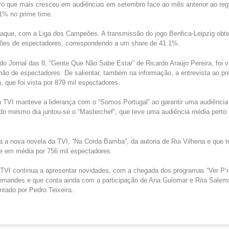
sivo que mais cresceu em audiências em setembro face ao mês anterior ao re
11% no prime time.
taque, com a Liga dos Campeões. A transmissão do jogo Benfica-Leipzig obt
hões de espectadores, correspondendo a um share de 41.1%.
 do Jornal das 8, “Gente Que Não Sabe Estar” de Ricardo Araújo Pereira, foi 
hão de espectadores. De salientar, também na informação, a entrevista ao pr
a, que foi vista por 879 mil espectadores.
 TVI manteve a liderança com o “Somos Portugal” ao garantir uma audiência
do mesmo dia juntou-se o “Masterchef”, que teve uma audiência média perto 
ra a nova novela da TVI, “Na Corda Bamba”, da autoria de Rui Vilhena e que 
 em média por 756 mil espectadores.
TVI continua a apresentar novidades, com a chegada dos programas “Ver P’r
ernandes e que conta ainda com a participação de Ana Guiomar e Rita Sale
ntado por Pedro Teixeira.