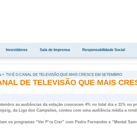
Investidores
Sala de Imprensa
Responsabilidade Social
a >
TVI É O CANAL DE TELEVISÃO QUE MAIS CRESCE EM SETEMBRO
CANAL DE TELEVISÃO QUE MAIS CR
etembro as audiências da estação cresceram 4% no total dia e 11% no 
eipzig, da Liga dos Campeões, contou com uma audiência média a rond
eiam os programas “Ver
P’ra
Crer” com Pedro Fernandes e “Mental Sam