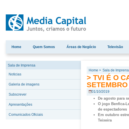
Home
Quem Somos
Áreas de Negócio
Televisão
Sala de Imprensa
Home >
Sala de Imprens
Noticias
> TVI É O 
SETEMBRO
Galeria de imagens
01/10/2019
Subscrever
De agosto para s
O jogo Benfica-L
Apresentações
de
espectadores
Comunicados Oficiais
Em outubro estr
Teixeira