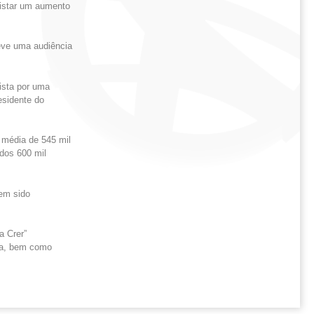
gistar um aumento
eve uma audiência
vista por uma
esidente do
 média de 545 mil
dos 600 mil
tem sido
a Crer”
ma, bem como