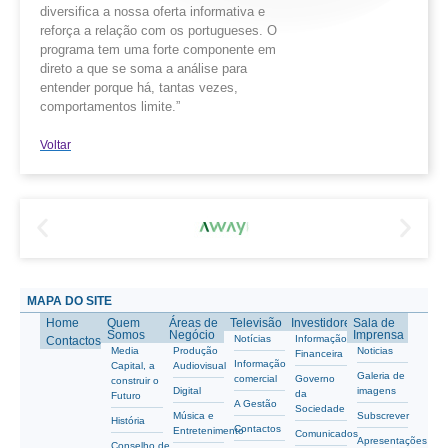
diversifica a nossa oferta informativa e
reforça a relação com os portugueses. O
programa tem uma forte componente em
direto a que se soma a análise para
entender porque há, tantas vezes,
comportamentos limite.”
Voltar
MAPA DO SITE
Home
Quem
Áreas de
Televisão
Investidores
Sala de
Somos
Negócio
Imprensa
Notícias
Informação
Contactos
Media
Produção
Noticias
Financeira
Informação
Capital, a
Audiovisual
Galeria de
comercial
Governo
construir o
Digital
imagens
da
Futuro
A Gestão
Sociedade
Música e
Subscrever
História
Contactos
Entretenimento
Comunicados
Apresentações
Conselho de