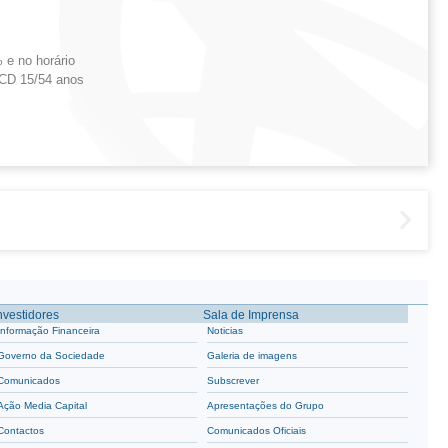
 e no horário
BCD 15/54 anos
nvestidores
Sala de Imprensa
Informação Financeira
Noticias
Governo da Sociedade
Galeria de imagens
Comunicados
Subscrever
Ação Media Capital
Apresentações do Grupo
Contactos
Comunicados Oficiais