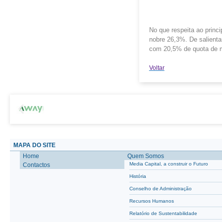
No que respeita ao princi
nobre 26,3%. De salienta
com 20,5% de quota de me
Voltar
MAPA DO SITE
Home
Quem Somos
Media Capital, a construir o Futuro
Contactos
História
Conselho de Administração
Recursos Humanos
Relatório de Sustentabilidade