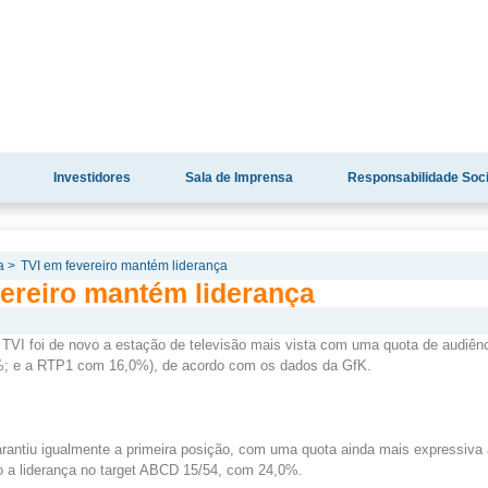
Investidores
Sala de Imprensa
Responsabilidade Soci
a >
TVI em fevereiro mantém liderança
vereiro mantém liderança
 TVI foi de novo a estação de televisão mais vista com uma quota de audiê
%; e a RTP1 com 16,0%), de acordo com os dados da GfK.
arantiu igualmente a primeira posição, com uma quota ainda mais expressiva 
o a liderança no target ABCD 15/54, com 24,0%.