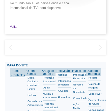
No mundo são 15 os países onde o canal
internacional da TVI está disponível.
Voltar
MAPA DO SITE
Home
Quem
Áreas de
Televisão
Investidores
Sala de
Somos
Negócio
Imprensa
Notícias
Informação
Contactos
Media
Produção
Noticias
Financeira
Informação
Capital, a
Audiovisual
Galeria de
comercial
Governo
construir o
Digital
imagens
da
Futuro
A Gestão
Sociedade
Música e
Subscrever
História
Contactos
Entretenimento
Comunicados
Apresentações
Conselho de
Presença
do Grupo
Ação
Administração
Internacional
Media
Comunicados