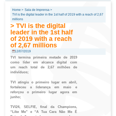
Home >
Sala de Imprensa >
TVI is the digital leader in the 1st half of 2019 with a reach of 2,67
millions
> TVI is the digital
leader in the 1st half
of 2019 with a reach
of 2,67 millions
12/07/2019
TVI termina primeira metade de 2019
como líder em alcance digital com
um
reach
total de 2,67 milhões de
indivíduos;
TVI atingiu o primeiro lugar em abril,
fortaleceu a liderança em maio e
reforçou o primeiro lugar agora em
junho;
TVI24, SELFIE, final da
Champions
,
“
Like
Me” e “A Tua Cara Não Me É