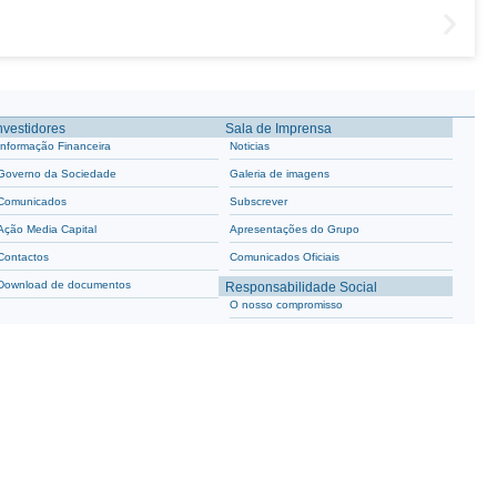
nvestidores
Sala de Imprensa
Informação Financeira
Noticias
Governo da Sociedade
Galeria de imagens
Comunicados
Subscrever
Ação Media Capital
Apresentações do Grupo
Contactos
Comunicados Oficiais
Download de documentos
Responsabilidade Social
O nosso compromisso