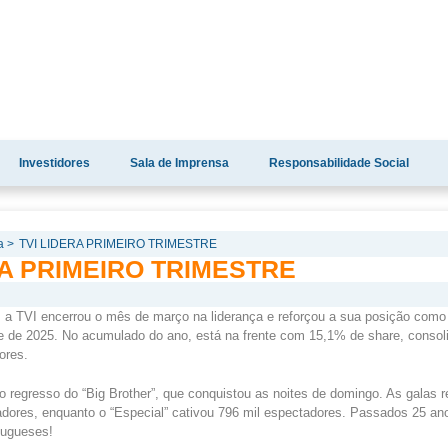
Investidores
Sala de Imprensa
Responsabilidade Social
a >
TVI LIDERA PRIMEIRO TRIMESTRE
RA PRIMEIRO TRIMESTRE
a TVI encerrou o mês de março na liderança e reforçou a sua posição como
tre de 2025. No acumulado do ano, está na frente com 15,1% de share, consol
ores.
 regresso do “Big Brother”, que conquistou as noites de domingo. As galas 
dores, enquanto o “Especial” cativou 796 mil espectadores. Passados 25 ano
tugueses!