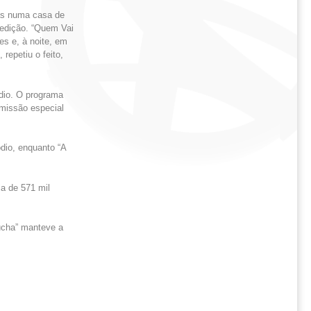
ras numa casa de
 edição. “Quem Vai
es e, à noite, em
repetiu o feito,
dio. O programa
emissão especial
ódio, enquanto “A
a de 571 mil
ucha” manteve a