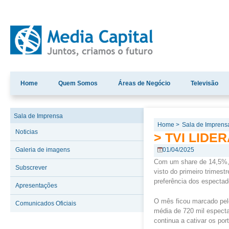
Home
Quem Somos
Áreas de Negócio
Televisão
Sala de Imprensa
Home >
Sala de Imprens
Noticias
> TVI LIDE
Galeria de imagens
01/04/2025
Com um share de 14,5%, 
Subscrever
visto do primeiro trimes
preferência dos espectad
Apresentações
O mês ficou marcado pelo
Comunicados Oficiais
média de 720 mil especta
continua a cativar os por