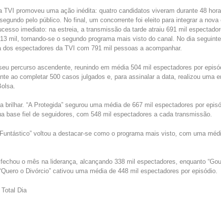
 a TVI promoveu uma ação inédita: quatro candidatos viveram durante 48 ho
egundo pelo público. No final, um concorrente foi eleito para integrar a nova
cesso imediato: na estreia, a transmissão da tarde atraiu 691 mil espectador
3 mil, tornando-se o segundo programa mais visto do canal. No dia seguinte, 
da dos espectadores da TVI com 791 mil pessoas a acompanhar.
seu percurso ascendente, reunindo em média 504 mil espectadores por episó
nte ao completar 500 casos julgados e, para assinalar a data, realizou uma 
Bolsa.
 a brilhar. “A Protegida” segurou uma média de 667 mil espectadores por epis
a base fiel de seguidores, com 548 mil espectadores a cada transmissão.
Funtástico” voltou a destacar-se como o programa mais visto, com uma médi
 fechou o mês na liderança, alcançando 338 mil espectadores, enquanto “Go
 “Quero o Divórcio” cativou uma média de 448 mil espectadores por episódio.
Total Dia