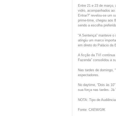
Entre 21 e 23 de março,
vidro, acompanhados ao s
Entrar?” revelou-se um su
prime-time, chegou aos 81
sendo a escolha preferi
“A Sentença” manteve o 
atingiu um marco importa
em direto do Palácio da 
A ficção da TVI continua
Fazenda” consolidou a su
Nas tardes de domingo, “
espectadores.
No daytime, “Dois às 10”
sua força nas tardes. Já
NOTA: Tipo de Audiência 
Fonte: CAEM/GfK