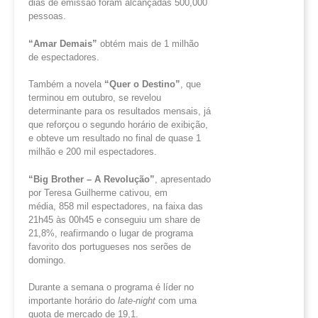
dias de emissão foram alcançadas 500,000
pessoas.
“
Amar Demais”
obtém mais de 1 milhão
de espectadores.
Também a novela
“Quer o Destino”
, que
terminou em outubro, se revelou
determinante para os resultados mensais, já
que reforçou o segundo horário de exibição,
e obteve um resultado no final de quase 1
milhão e 200 mil espectadores.
“
Big
Brother
– A
Revolução”
, apresentado
por Teresa Guilherme cativou, em
média, 858 mil espectadores, na faixa das
21h45 às 00h45 e conseguiu um share de
21,8%, reafirmando o lugar de programa
favorito dos portugueses nos serões de
domingo.
Durante a semana o programa é líder no
importante horário do
late-
night
com uma
quota de mercado de 19,1.