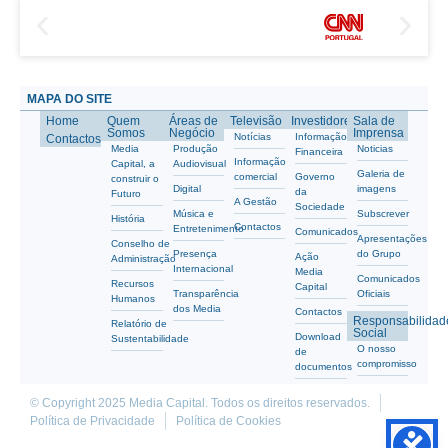
MAPA DO SITE
Home
Quem
Áreas de
Televisão
Investidores
Sala de
Somos
Negócio
Imprensa
Notícias
Informação
Contactos
Media
Produção
Noticias
Financeira
Informação
Capital, a
Audiovisual
Galeria de
comercial
Governo
construir o
Digital
imagens
da
Futuro
A Gestão
Sociedade
Música e
Subscrever
História
Contactos
Entretenimento
Comunicados
Apresentações
Conselho de
Presença
do Grupo
Ação
Administração
Internacional
Media
Comunicados
Recursos
Capital
Transparência
Oficiais
Humanos
dos Media
Contactos
Responsabilidad
Relatório de
Social
Download
Sustentabilidade
O nosso
de
compromisso
documentos
© Copyright 2025 Media Capital. Todos os direitos reservados.
Política de Privacidade
Política de Cookies