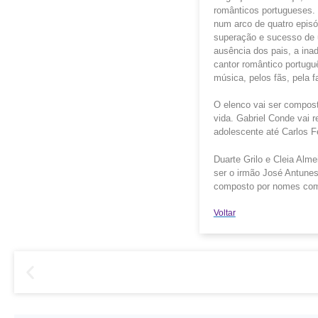
românticos portugueses. 
num arco de quatro episó
superação e sucesso de 
ausência dos pais, a ina
cantor romântico portugu
música, pelos fãs, pela f
O elenco vai ser compost
vida. Gabriel Conde vai r
adolescente até Carlos Fé
Duarte Grilo e Cleia Alm
ser o irmão José Antunes
composto por nomes como
Voltar