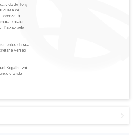
da vida de Tony,
rtuguesa de
 pobreza, a
rreira o maior
o: Paixão pela
s momentos da sua
pretar a versão
uel Bogalho vai
lenco é ainda