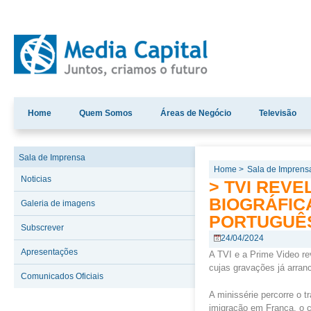
Home
Quem Somos
Áreas de Negócio
Televisão
Sala de Imprensa
Home >
Sala de Imprens
Noticias
> TVI REVE
BIOGRÁFIC
Galeria de imagens
PORTUGUÊ
Subscrever
24/04/2024
Apresentações
A TVI e a Prime Video re
cujas gravações já arran
Comunicados Oficiais
A minissérie percorre o t
imigração em França, o 