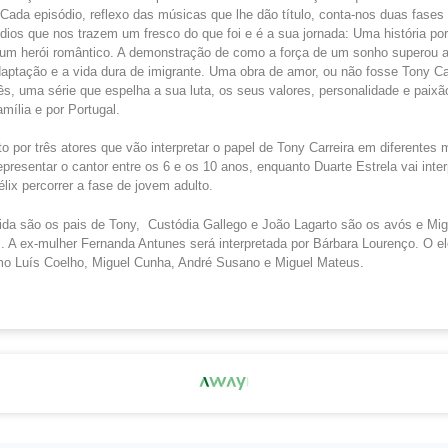
Cada episódio, reflexo das músicas que lhe dão título, conta-nos duas fases 
dios que nos trazem um fresco do que foi e é a sua jornada: Uma história po
um herói romântico. A demonstração de como a força de um sonho superou a
daptação e a vida dura de imigrante. Uma obra de amor, ou não fosse Tony Ca
ês, uma série que espelha a sua luta, os seus valores, personalidade e paixã
amília e por Portugal.
o por três atores que vão interpretar o papel de Tony Carreira em diferente
epresentar o cantor entre os 6 e os 10 anos, enquanto Duarte Estrela vai inter
lix percorrer a fase de jovem adulto.
eida são os pais de Tony, Custódia Gallego e João Lagarto são os avós e Mig
. A ex-mulher Fernanda Antunes será interpretada por Bárbara Lourenço. O e
 Luís Coelho, Miguel Cunha, André Susano e Miguel Mateus.