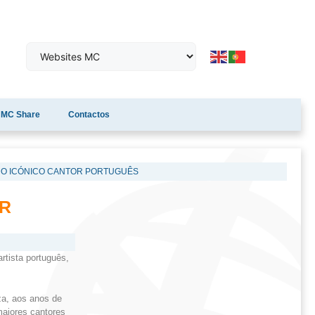
MC Share
Contactos
A DO ICÓNICO CANTOR PORTUGUÊS
OR
rtista português,
za, aos anos de
maiores cantores