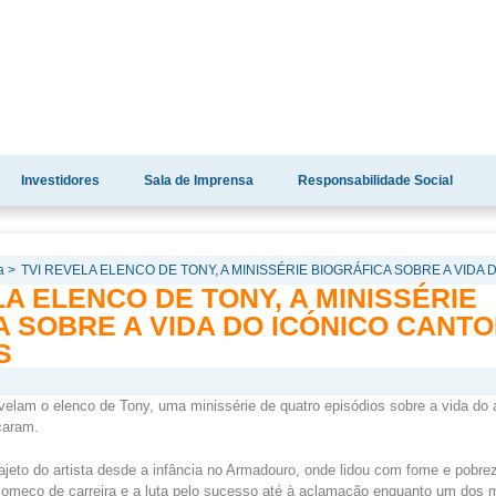
Investidores
Sala de Imprensa
Responsabilidade Social
a >
TVI REVELA ELENCO DE TONY, A MINISSÉRIE BIOGRÁFICA SOBRE A VID
LA ELENCO DE TONY, A MINISSÉRIE
A SOBRE A VIDA DO ICÓNICO CANT
S
velam o elenco de Tony, uma minissérie de quatro episódios sobre a vida do a
caram.
rajeto do artista desde a infância no Armadouro, onde lidou com fome e pobre
começo de carreira e a luta pelo sucesso até à aclamação enquanto um dos 