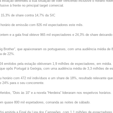
 a estação defendeu a sua situação de líder vencendo inclusive o horário no
usive à frente no principal target comercial.
 15,3% de share contra 14,7% da SIC
horário de emissão com 826 mil espectadores este mês.
 ontem e a gala final obteve 965 mil espectadores e 24,3% de share deixand
g Brother”, que apaixonaram os portugueses, com uma audiência média de 8
ta de 22%.
24 emitidos pela estação obtiveram 1,9 milhões de espectadores, em média.
 que opôs Portugal à Geórgia, com uma audiência média de 3,3 milhões de e
eu horário com 472 mil indivíduos e um share de 18%, resultado relevante qu
e 24% para o seu concorrente.
eridos, “Dois às 10” e a novela “Herdeira” lideraram nos respetivos horários.
om quase 800 mil espetadores, comanda as noites de sábado.
foi emitida a Final da Liga dos Campeões, com 1,1 milhões de espectadores