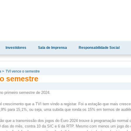
Investidores
Sala de Imprensa
Responsabilidade Social
a >
TVI vence o semestre
 o semestre
 no primeiro semestre de 2024.
l crescimento que a TVI tem vindo a registar. Foi a estação que mais cresce
,9% para 15,1%, ou seja, uma subida que ronda os 15% em termos de audiê
ção que a transmissão dos jogos do Euro 2024 trouxe à programação normal d
0 dias do mês, contra 10 da SIC e 6 da RTP. Mesmo com menos um jogo do 