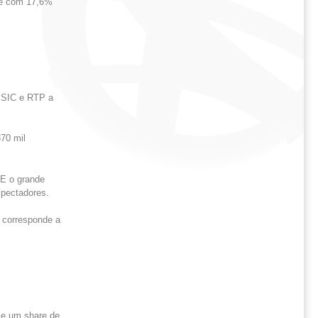
bre com 17,6%
o SIC e RTP a
70 mil
 E o grande
spectadores.
e corresponde a
 e um share de