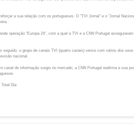
reforçar a sua relação com os portugueses. O “TVI Jornal” e o “Jornal Nacio
eira.
rande operação “Europa 24”, com a qual a TVI e a CNN Portugal asseguraram 
 seguido, o grupo de canais TVI (quatro canais) vence com vários dos seus
levisão nacional.
canal de informação surgiu no mercado, a CNN Portugal reafirma a sua po
tugueses.
 Total Dia