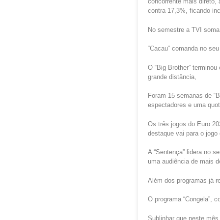
concorrente mais direto,
contra 17,3%, ficando incl
No semestre a TVI soma
“Cacau” comanda no seu 
O “Big Brother” terminou
grande distância,
Foram 15 semanas de “Bi
espectadores e uma quo
Os três jogos do Euro 20
destaque vai para o jogo
A “Sentença” lidera no s
uma audiência de mais d
Além dos programas já ref
O programa “Congela”, c
Sublinhar que neste mês 