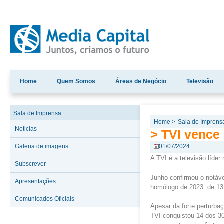
Home
Quem Somos
Áreas de Negócio
Televisão
Sala de Imprensa
Home >
Sala de Imprens
Noticias
> TVI vence
Galeria de imagens
01/07/2024
A TVI é a televisão líder
Subscrever
Junho confirmou o notáve
Apresentações
homólogo de 2023: de 13
Comunicados Oficiais
Apesar da forte perturba
TVI conquistou 14 dos 3