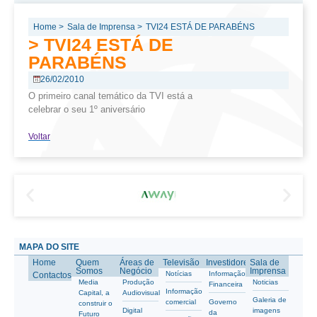
Home >
Sala de Imprensa >
TVI24 ESTÁ DE PARABÉNS
> TVI24 ESTÁ DE
PARABÉNS
26/02/2010
O primeiro canal temático da TVI está a
celebrar o seu 1º aniversário
Voltar
MAPA DO SITE
Home
Quem
Áreas de
Televisão
Investidores
Sala de
Somos
Negócio
Imprensa
Notícias
Informação
Contactos
Media
Produção
Noticias
Financeira
Informação
Capital, a
Audiovisual
Galeria de
comercial
Governo
construir o
Digital
imagens
da
Futuro