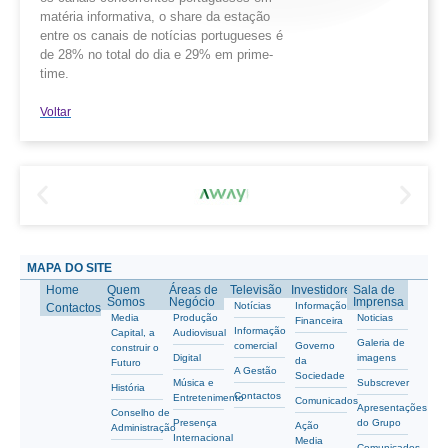
matéria informativa, o share da estação
entre os canais de notícias portugueses é
de 28% no total do dia e 29% em prime-
time.
Voltar
MAPA DO SITE
Home
Quem
Áreas de
Televisão
Investidores
Sala de
Somos
Negócio
Imprensa
Notícias
Informação
Contactos
Media
Produção
Noticias
Financeira
Informação
Capital, a
Audiovisual
Galeria de
comercial
Governo
construir o
Digital
imagens
da
Futuro
A Gestão
Sociedade
Música e
Subscrever
História
Contactos
Entretenimento
Comunicados
Apresentações
Conselho de
Presença
do Grupo
Ação
Administração
Internacional
Media
Comunicados