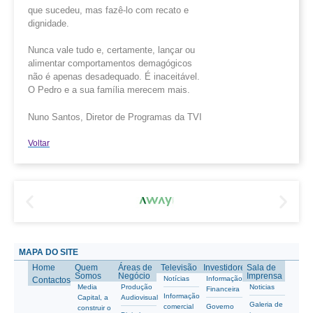
que sucedeu, mas fazê-lo com recato e
dignidade.
Nunca vale tudo e, certamente, lançar ou
alimentar comportamentos demagógicos
não é apenas desadequado. É inaceitável.
O Pedro e a sua família merecem mais.
Nuno Santos, Diretor de Programas da TVI
Voltar
MAPA DO SITE
Home
Quem
Áreas de
Televisão
Investidores
Sala de
Somos
Negócio
Imprensa
Notícias
Informação
Contactos
Media
Produção
Noticias
Financeira
Informação
Capital, a
Audiovisual
Galeria de
comercial
Governo
construir o