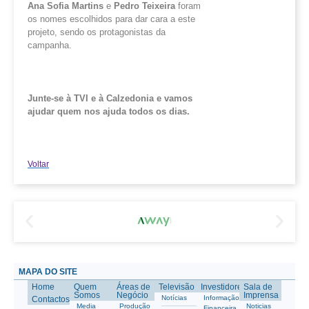
Ana Sofia Martins
e
Pedro Teixeira
foram
os nomes escolhidos para dar cara a este
projeto, sendo os protagonistas da
campanha.
Junte-se à TVI e à
Calzedonia
e vamos
ajudar quem nos ajuda todos os dias.
Voltar
MAPA DO SITE
Home
Quem
Áreas de
Televisão
Investidores
Sala de
Somos
Negócio
Imprensa
Notícias
Informação
Contactos
Media
Produção
Noticias
Financeira