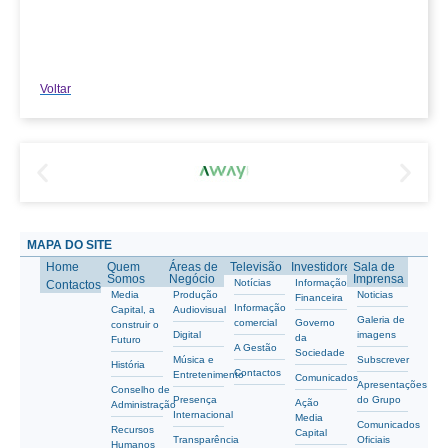
Voltar
MAPA DO SITE
Home
Quem
Áreas de
Televisão
Investidores
Sala de
Somos
Negócio
Imprensa
Notícias
Informação
Contactos
Media
Produção
Noticias
Financeira
Informação
Capital, a
Audiovisual
Galeria de
comercial
Governo
construir o
Digital
imagens
da
Futuro
A Gestão
Sociedade
Música e
Subscrever
História
Contactos
Entretenimento
Comunicados
Apresentações
Conselho de
Presença
do Grupo
Ação
Administração
Internacional
Media
Comunicados
Recursos
Capital
Transparência
Oficiais
Humanos