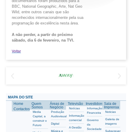
documentários foram produzidos para a
BBC, National Geographic, Arte, Nat Geo
Wild, entre outros canais que são
reconhecidos internacionalmente pela sua
programação de excelência nesta área.
A não perder, a partir do próximo
sábado, dia 6 de fevereiro, na TVI.
Voltar
MAPA DO SITE
Home
Quem
Áreas de
Televisão
Investidores
Sala de
Somos
Negócio
Imprensa
Notícias
Informação
Contactos
Media
Produção
Noticias
Financeira
Informação
Capital, a
Audiovisual
Galeria de
comercial
Governo
construir o
Digital
imagens
da
Futuro
A Gestão
Sociedade
Música e
Subscrever