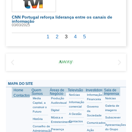
CNN Portugal reforça liderança entre os canais de
informação
03/03/2025
1
2
3
4
5
MAPA DO SITE
Home
Quem
Áreas de
Televisão
Investidores
Sala de
Somos
Negócio
Imprensa
Notícias
Informação
Contactos
Media
Produção
Noticias
Financeira
Informação
Capital, a
Audiovisual
Galeria de
comercial
Governo
construir o
Digital
imagens
da
Futuro
A Gestão
Sociedade
Música e
Subscrever
História
Contactos
Entretenimento
Comunicados
Apresentações
Conselho de
Presença
do Grupo
Ação
Administração